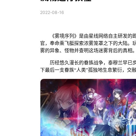
2022-08-16
《雾境序列》是由星线网络自主研发的即时
官，奉命乘飞艇探索浓雾笼罩之下的大陆。
雾的异象、怪物并查明这场迷雾背后的真相
历经悠久漫长的眷族战争，泰穆兰早已步
下最后一支眷族“人类”孤独地生息繁衍，交