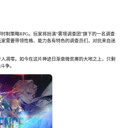
制策略RPG。玩家将扮演“雾境调查团”旗下的一名调查
玩家需要带领性格、能力各有特色的调查员们，对抗来自迷
。
入凋零。如今在这片神迹日渐衰微贫瘠的大地之上，只剩
融斗争。