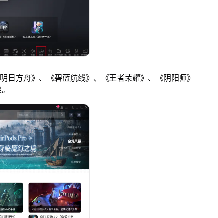
明日方舟》、《碧蓝航线》、《王者荣耀》、《阴阳师》
架。