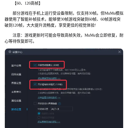
【60、120高帧】
部分游戏在手机上运行受设备限制，仅支持30帧。但MuMu模拟
器使用了智能补帧技术，能够使30帧游戏突破到60帧、60帧游戏突
破到120帧，大大提升流畅度，享受更佳的视觉体验!
注意：游戏更新时可能会导致高帧失效，MuMu会立即修复，耐
心等待恢复即可。