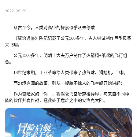
2022-09-29
从古至今，人类对高空的探索似乎从未停歇......
《资治通鉴》陈纪记载了公元500多年，古人尝试制作巨型风筝
来飞翔。
公元1500多年，明朝士大夫万户制作了火箭椅+纸鸢的飞行组
合。
18世纪末期，工业革命给人类带来了热气球、滑翔机、飞机.....
而幻境启源的故事，则从一艘貌不惊人的飞空艇开始讲起：
作为冒险家的「你」，将驾驶飞空艇穿梭异界，与来自不同种
族的伙伴并肩作战，拯救处于危难之中的安洛克大陆。