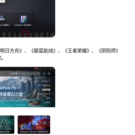
明日方舟》、《碧蓝航线》、《王者荣耀》、《阴阳师》
架。