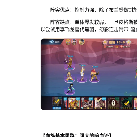
阵容优点：控制力强，除了布兰登做T抗
阵容缺点：单体爆发较弱，一旦皮格斯被
以尝试用李飞龙替代黑羽，幻影连击附带“流
【血族基本思路：强大的暗血流】