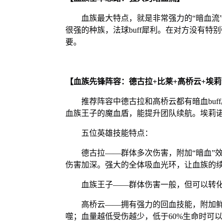
血族最大特点，就是非常强力的“暗血流”
很强的种族，法球buff犀利。在对方没有
要。
【血族先锋阵容：德古拉+比莱+高桥云+埃莉
推荐阵容中德古拉和高桥云都有暗血buf
血族王子的魔血盾，能提升团队续航。埃莉
五位英雄技能特点：
德古拉——群体多次伤害，附加“暗血”效
伤害加深。强大的全体吸血光环，让血族的
血族王子——群体伤害一般，但可以转化为
高桥云——拥有强力的回血技能，附加鲜
噬；血量越低受伤越少，低于60%生命时可