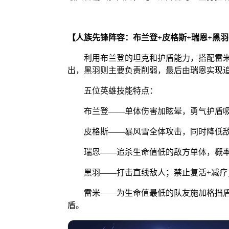
【人族先锋阵容：布兰登+皮格斯+瑞恩+黑羽
利用布兰登的坦克和护盾能力，搭配雷米
出，黑羽则主要负责削弱，最后由瑞恩实现
五位英雄技能特点：
布兰登——单体伤害加眩晕，勇气护盾吸
皮格斯——暴风雪全体攻击，同时降低敌
瑞恩——追杀生命值低的敌方单体，概率多次
黑羽——打击直线敌人；禁止复活+减疗
雷米——为生命值最低的队友施加格挡盾
盾。