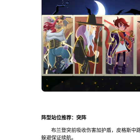
阵型站位推荐：突阵
布兰登突前吸收伤害加护盾，皮格斯中路
躲避保证续航。