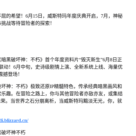
的希望！6月15日，威斯特玛年度庆典开启，7月，神秘
与挑战等待冒险者的探索！
黑破坏神：不朽》首个年度资料片“毁灭新生”6月8日正
联动！6月中旬，史诗级剧情上演、全新系统上线、海量优
震撼登场！
神：不朽》极致还原IP精髓特色，传承经典暗黑画风和
索乐趣。在冒险之路上，你与其他冒险者亦敌亦友，或集结
殊荣。当世界之石分崩离析，当威斯特玛黯淡无光，你，就
di.blizzard.cn/
破坏神不朽