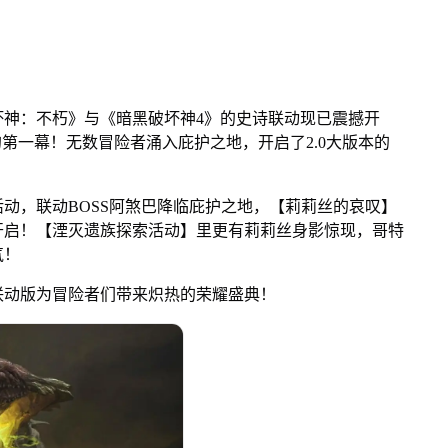
：不朽》与《暗黑破坏神4》的史诗联动现已震撼开
”的第一幕！无数冒险者涌入庇护之地，开启了2.0大版本的
，联动BOSS阿煞巴降临庇护之地，【莉莉丝的哀叹】
开启！【湮灭遗族探索活动】里更有莉莉丝身影惊现，哥特
气！
动版为冒险者们带来炽热的荣耀盛典！