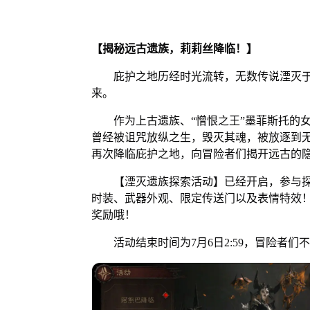
【
揭秘远古遗族
，
莉莉丝降临
！】
庇护之地历经时光流转，无数传说湮灭于
来。
作为上古遗族、“憎恨之王”墨菲斯托的女
曾经被诅咒放纵之生，毁灭其魂，被放逐到
再次降临庇护之地，向冒险者们揭开远古的
【湮灭遗族探索活动】已经开启，参与探
时装、武器外观、限定传送门以及表情特效！
奖励哦！
活动结束时间为7月6日2:59，冒险者们