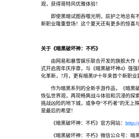
观，获得哥特风优雅体验！
即使黑暗试图吞噬光明，庇护之地总有不屈
新职业隆重登场！这个夏天还有更多的惊喜
关于《暗黑破坏神：不朽》
由网易和暴雪娱乐联合开发的旗舰大作《暗
式开启周年庆序章，与《暗黑破坏神4》强强
化革新，7月，更有暗黑IP十年来首个新职业
作为暗黑系列的全新手游作品，《暗黑破坏
恢弘世界观，再现畅爽战斗体验和沉浸的探
挑战凶险的地下城，或争夺“不朽者”的无上
是最后的希望！
《暗黑破坏神：不朽》官方网站：
http://
《暗黑破坏神：不朽》微信公众号：暗黑