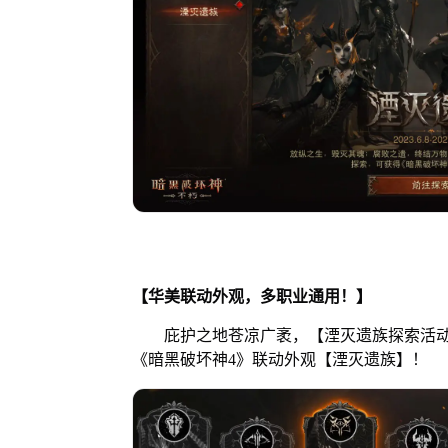
【
华美联动外观
，多职业
通用
！
】
庇护之地苍凉广袤，【湮灭遗族探索活动
《暗黑破坏神4》联动外观【湮灭遗族】！