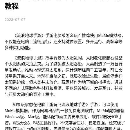
教程
2023-07-07
《流浪地球手游》手游电脑版怎么玩？推荐使用MuMu模拟器，
不仅能在电脑上流畅运行，还支持键位设置、多开运行、高帧率等
多种实用功能。
《流浪地球手游》故事背景为太阳氦闪，太阳老化膨胀吞没整
个太阳系的灭顶之灾。为了避免被太阳吞没，人类制造了一万台行
星发动机，推动地球逃离太阳系，原计划历经两千五百年，前往比
邻星系开启未来。地球在启航之初，就屡次险些失败，最终停步在
太阳系边缘，但人类并未放弃。玩家将作为地下城的指挥官，通过
不同的方式获取各种材料和资源，用以建设城市、发展军力，并参
与行星发动机的奇迹工程中。
如果玩家想在电脑上游玩《流浪地球手游》手游，可以使用
MuMu模拟器。作为网易出品的一款免费电脑软件，MuMu模拟器有
Windows版、Mac版，能适配市面主流安卓应用、软件和部分iOS手
游，深受玩家、B站主播好评。不仅兼容性好、稳定性强，还突破了
游戏在手机上的帧率限制，支持最高240帧高帧率，搭配电脑大屏，