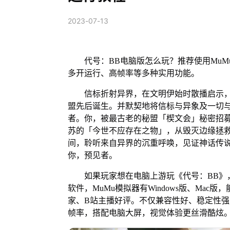
2023-07-13
代号：BB电脑版怎么玩？推荐使用MuM
多开运行、高帧率等多种实用功能。
信标折射异界，在文明伊始时散播启示，
盟先后诞生。并默契地将信标与异象及一切
者。你，被最古老的秘盟「楔文会」秘密招
苏的「今世不应存在之物」，从毁灭边缘拯
间，聆听来自异界的沉重呼唤，见证神话传
你，预见者。
如果玩家想在电脑上游玩《代号：BB》，
软件，MuMu模拟器有Windows版、Ma
家、B站主播好评。不仅兼容性好、稳定性强
帧率，搭配电脑大屏，视觉体验更丝滑酷炫