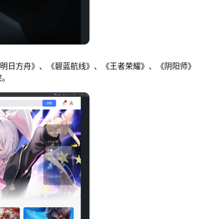
明日方舟》、《碧蓝航线》、《王者荣耀》、《阴阳师》
架。