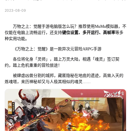
2023-08-09
万物之上：觉醒手游电脑版怎么玩？推荐使用MuMu模拟器，不
仅能在电脑上流畅运行，还支持
键位设置、多开运行、高帧率
等多
种实用功能。
《万物之上：觉醒》是一款异次元冒险ARPG手游
各位将化身「灵师」，踏上万灵大陆，相遇「魂灵」签订契
约，踏上危机重重的冒险旅途！
被肆虐凶兽分割的城邦，藏匿隐秘在地底的遗迹，高耸入天的
炼魂塔，来历神秘却又与人极其相似的魂灵……