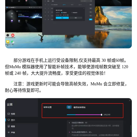
部分游戏在手机上运行受设备限制,仅支持最高 30 帧或60帧。
但MuMu 模拟器使用了智能补帧技术，能够使游戏帧数突破至 120
帧或 240 帧，大大提升流畅度，享受更佳的视觉体验！
注意：游戏更新时可能会导致高帧失效，MuMu 会立即修复，
耐心等待恢复即可。