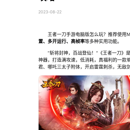
2023-08-22
王者一刀手游电脑版怎么玩？推荐使用Mu
置、多开运行、高帧率
等多种实用功能。
"斩将封神，百战登仙！"《王者一刀》是
神器，打造满攻速，低消耗，真福利的一款
君、哪吒三太子附体，开启雷霆刺杀，无敌