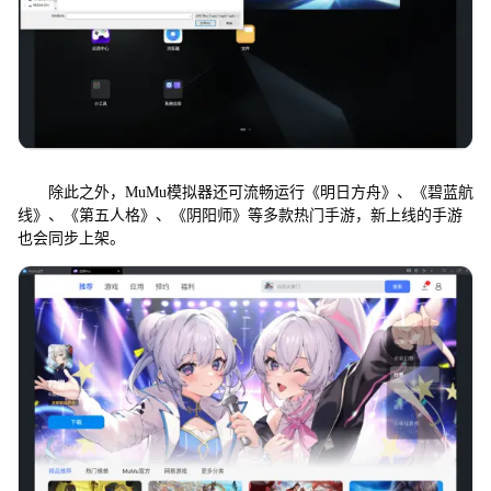
除此之外，MuMu模拟器还可流畅运行《明日方舟》、《碧蓝航
线》、《第五人格》、《阴阳师》等多款热门手游，新上线的手游
也会同步上架。