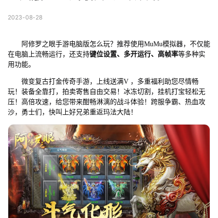
2023-08-28
阿修罗之眼手游电脑版怎么玩？推荐使用MuMu模拟器，不仅能
在电脑上流畅运行，还支持
键位设置、多开运行、高帧率
等多种实
用功能。
微变复古打金传奇手游，上线送满V ，多重福利助您尽情畅
玩！装备全靠打，拍卖寄售自由交易！冰冻切割，挂机打宝轻松无
压！高倍攻速，给您带来酣畅淋漓的战斗体验！跨服争霸、热血攻
沙，勇士们，快叫上好兄弟重返玛法大陆！