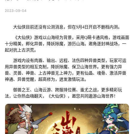
2023-09-04
大仙侠目前还没有公测消息，但在9月4日开启不删档内测。
《大仙侠》游戏以山海经为背景，采用Q萌卡通风格，游戏画面
十分精美，孵化异兽，降妖除魔，游历山海。邀角逐封神战场，一
起对抗上古洪荒。
游戏内设有肉盾、输出、远程、法伤四种异兽类型，玩家可运
用异兽类型的相互克制，降妖除魔、保卫山海世界。更有强力异
兽、灵兽、神兽、上古神兽无上神力，更有仙晶、魂骨、激活异兽
神通、异兽觉醒，超高修为，迸发激情玩法。
御兽之王、山海云游、跨服排位赛、蚩尤之战，更多精彩玩
法，让你热血嗨翻天，《大仙侠》，邀您共同遨游山海世界！