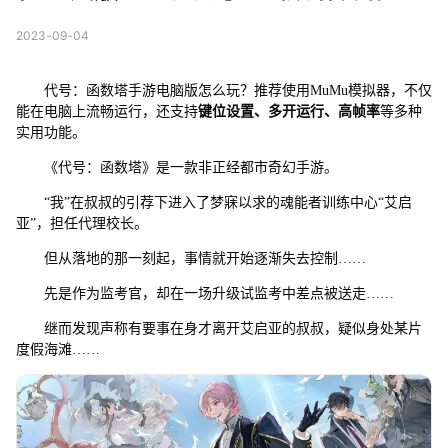
2023-09-04
代号：函数塔手游电脑版怎么玩？推荐使用MuMu模拟器，不仅
能在电脑上流畅运行，还支持
键位设置、多开运行、高帧率
等多种
实用功能。
《代号：函数塔》是一款非正经都市奇幻手游。
“我”在叔叔的引荐下进入了梦寐以求的魂能者训练中心“艾启
亚”，担任代理校长。
但从落地的那一刻起，事情就开始逐渐失去控制……
先是作为监考官，却在一场升级试监考中差点被送走……
继而发现声称有要事在身才离开艾启亚的叔叔，疑似身处某片
度假海滩……