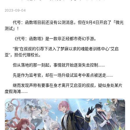
2023-09-04
代号：函数塔目前还没有公测消息，但在9月4日开启了「微光
测试」！
《代号：函数塔》是一款非正经都市奇幻手游。
“我”在叔叔的引荐下进入了梦寐以求的魂能者训练中心“艾启
亚”，担任代理校长。
但从落地的那一刻起，事情就开始逐渐失去控制……
先是作为监考官，却在一场升级试监考中差点被送走……
继而发现声称有要事在身才离开艾启亚的叔叔，疑似身处某片
度假海滩……