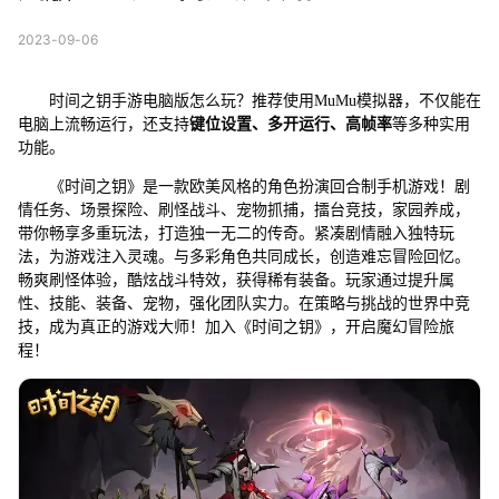
2023-09-06
时间之钥手游电脑版怎么玩？推荐使用MuMu模拟器，不仅能在
电脑上流畅运行，还支持
键位设置、多开运行、高帧率
等多种实用
功能。
《时间之钥》是一款欧美风格的角色扮演回合制手机游戏！剧
情任务、场景探险、刷怪战斗、宠物抓捕，擂台竞技，家园养成，
带你畅享多重玩法，打造独一无二的传奇。紧凑剧情融入独特玩
法，为游戏注入灵魂。与多彩角色共同成长，创造难忘冒险回忆。
畅爽刷怪体验，酷炫战斗特效，获得稀有装备。玩家通过提升属
性、技能、装备、宠物，强化团队实力。在策略与挑战的世界中竞
技，成为真正的游戏大师！加入《时间之钥》，开启魔幻冒险旅
程！