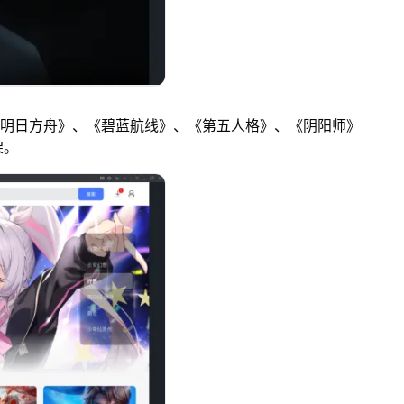
明日方舟》、《碧蓝航线》、《第五人格》、《阴阳师》
架。