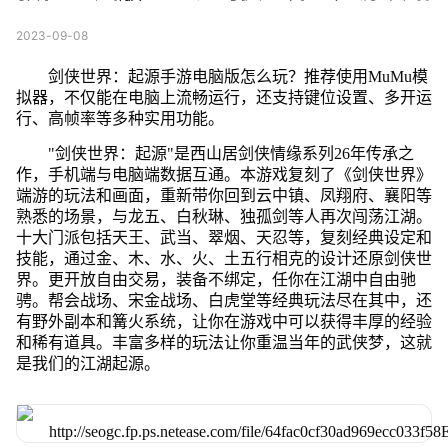
2023-09-08
剑侠世界：起源手游电脑版怎么玩？推荐使用MuMu模
拟器，不仅能在电脑上流畅运行，还支持键位设置、多开运
行、高帧率等多种实用功能。
"剑侠世界：起源"是西山居剑侠情缘系列26年传承之
作，手机端与电脑端数据互通。本游戏复刻了《剑侠世界》
端游的玩法和画面，重新带你回到云中镇、凤翔府、襄阳等
熟悉的场景，与龙五、白秋琳、独孤剑等人再次闯荡江湖。
十大门派包括天王、武当、翠烟、天忍等，复刻经典设定和
技能，通过金、木、水、火、土五行相克的设计还原剑侠世
界。更开放自由交易，装备不绑定，任你在江湖中自由驰
骋。帮会战场、宋金战场、白虎堂等经典玩法尽在其中，还
有野外副本和篝火系统，让你在游戏中可以获得丰厚的经验
和稀有道具。丰富多样的玩法让你重温当年的武侠梦，这就
是我们的江湖起源。