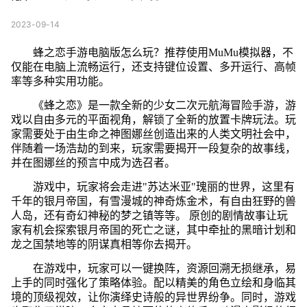
2023-09-14
蜂之恋手游电脑版怎么玩？推荐使用MuMu模拟器，不
仅能在电脑上流畅运行，还支持键位设置、多开运行、高帧
率等多种实用功能。
《蜂之恋》是一款全新的少女二次元航海冒险手游，游
戏以自由多元的平面视角，解锁了全新的放置卡牌玩法。玩
家需要处于由生命之神图娜丝创造出来的人类文明社会中，
伴随着一场浩劫的到来，玩家需要揭开一段复杂的故事线，
并在图娜丝的预言中成为选召者。
游戏中，玩家将会走进"苏达米亚"瑰丽的世界，这里有
千年的银月帝国，有雪漫城的神奇炼金术，有自由狂野的兽
人岛，还有奇幻神秘的梦之镇等等。 原创的剧情故事让玩
家有机会探索银月帝国的死亡之谜，其中牵扯的黑暗计划和
龙之国禁地等的阴谋真相等你去揭开。
在游戏中，玩家可以一键换阵，资源回溯无损继承，易
上手的同时强化了策略体验。配以精美的角色立绘和身临其
境的顶级视效，让你演绎史诗般的异世界纷争。同时，游戏