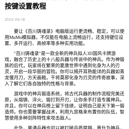
按键设置教程
2023-09-18
要让《百川铸魂录》电脑版运行更流畅、稳定，可以使
用MuMu模拟器，不仅能在电脑上流畅运行，还支持键位设
置、多开运行、高帧率等多种实用功能。
"百川铸魂录"是一款全新的神兵拟人3D国风卡牌游
戏，融合了历史上的十八般兵器与传说中的神兵。作为神锻
族的后代，玩家将在繁荣的夏唐世界中遇到化身为人的刃
灵，开启一段华丽的冒险。你可以揭开耳熟能详的兵器如青
龙偃月刀，方天画戟，干将莫邪化身为刃灵的传奇故事，深
入了解它们各自独特的性格与背景。
游戏中的神兵锻造系统，将古代兵器的制作流程完美还
原，从熔铸、淬火、锻打到开刃，让你亲手打造专属神兵。
并且，你可以在神兵榜上留下佳绩，证明自己是天下第一锻
造师。你也需要掌握战术，利用九宫格来布置你的队伍，智
慧使用多种剑阵特性来攻击敌人。
此外，普通兵器也可以被打破品质禁锢，晋升为神兵，