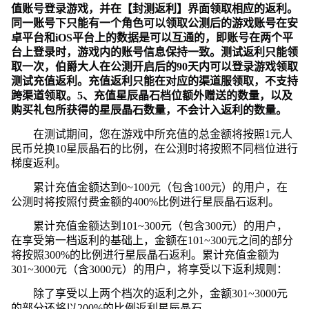
值账号登录游戏，并在【封测返利】界面领取相应的返利。
同一账号下只能有一个角色可以领取公测后的游戏账号在安
卓平台和iOS平台上的数据是可以互通的，即账号在两个平
台上登录时，游戏内的账号信息保持一致。测试返利只能领
取一次，伯爵大人在公测开启后的90天内可以登录游戏领取
测试充值返利。充值返利只能在对应的渠道服领取，不支持
跨渠道领取。5、充值星辰晶石档位额外赠送的数量，以及
购买礼包所获得的星辰晶石数量，不会计入返利的数量。
在测试期间，您在游戏中所充值的总金额将按照1元人
民币兑换10星辰晶石的比例，在公测时将按照不同档位进行
梯度返利。
累计充值金额达到0~100元（包含100元）的用户，在
公测时将按照付费金额的400%比例进行星辰晶石返利。
累计充值金额达到101~300元（包含300元）的用户，
在享受第一档返利的基础上，金额在101~300元之间的部分
将按照300%的比例进行星辰晶石返利。累计充值金额为
301~3000元（含3000元）的用户，将享受以下返利规则：
除了享受以上两个档次的返利之外，金额301~3000元
的部分还将以200%的比例返利星辰晶石。