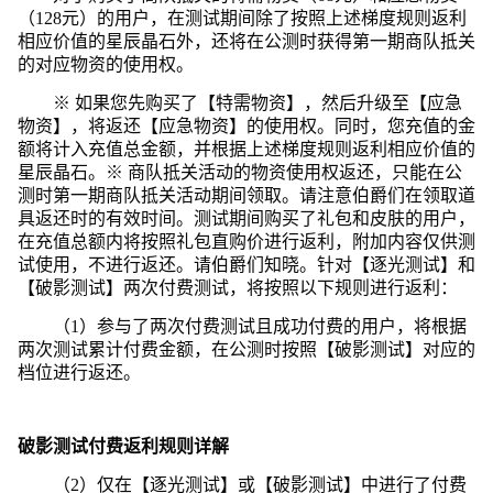
（128元）的用户，在测试期间除了按照上述梯度规则返利
相应价值的星辰晶石外，还将在公测时获得第一期商队抵关
的对应物资的使用权。
※ 如果您先购买了【特需物资】，然后升级至【应急
物资】，将返还【应急物资】的使用权。同时，您充值的金
额将计入充值总金额，并根据上述梯度规则返利相应价值的
星辰晶石。※ 商队抵关活动的物资使用权返还，只能在公
测时第一期商队抵关活动期间领取。请注意伯爵们在领取道
具返还时的有效时间。测试期间购买了礼包和皮肤的用户，
在充值总额内将按照礼包直购价进行返利，附加内容仅供测
试使用，不进行返还。请伯爵们知晓。针对【逐光测试】和
【破影测试】两次付费测试，将按照以下规则进行返利：
（1）参与了两次付费测试且成功付费的用户，将根据
两次测试累计付费金额，在公测时按照【破影测试】对应的
档位进行返还。
破影测试付费返利规则详解
（2）仅在【逐光测试】或【破影测试】中进行了付费