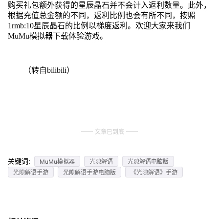
购买礼包额外获得的星辰晶石并不会计入返利数量。此外，
根据充值总金额的不同，返利比例也会有所不同，按照
1rmb:10星辰晶石的比例以梯度返利。欢迎大家来我们
MuMu模拟器下载体验游戏。
（转自bilibili）
文章已到底
关键词:
MuMu模拟器
光隙解语
光隙解语电脑版
光隙解语手游
光隙解语手游电脑版
《光隙解语》手游