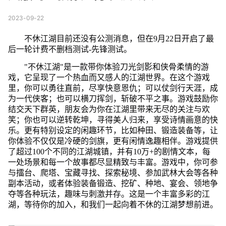
2023-09-22
不休江湖目前还没有公测消息，但在9月22日开启了最
后一轮计费不删档测试-先锋测试。
"不休江湖"是一款带你体验刀光剑影和侠骨柔情的游
戏，它呈现了一个热血而又感人的江湖世界。在这个游戏
里，你可以勇往直前，尽享快意恩仇；可以仗剑行天涯，成
为一代侠客；也可以横刀挥剑，斩破不平之事。游戏鼓励你
结交天下群英，朋友会为你在江湖里带来无尽的关注与欢
笑；你也可以逆转乾坤，寻得美人归来，享受诗情画意的快
乐。更有特别设定的闲趣环节，比如种田、锻造装备等，让
你体验不仅仅是冷硬的剑旗，更有闲情逸趣相伴。游戏提供
了超过100个不同的江湖城镇，并有10万+的剧情文本，每
一处场景和每一个故事都尽显精致与丰富。游戏中，你可参
与擂台、爬塔、宝藏寻找、探索秘境、参加武林大会等各种
副本活动，或者体验装备锻造、挖矿、种地、宴会、领地争
夺等各种玩法，趣味与刺激并存。这是一个丰富多彩的江
湖，等待你的加入，和我们一起向着不休的江湖梦想前进。