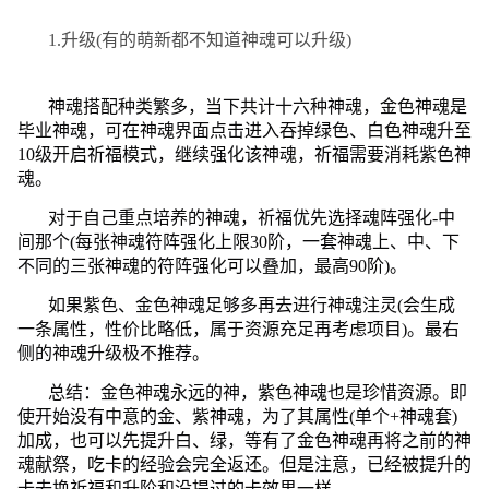
1.升级(有的萌新都不知道神魂可以升级)
神魂搭配种类繁多，当下共计十六种神魂，金色神魂是
毕业神魂，可在神魂界面点击进入吞掉绿色、白色神魂升至
10级开启祈福模式，继续强化该神魂，祈福需要消耗紫色神
魂。
对于自己重点培养的神魂，祈福优先选择魂阵强化-中
间那个(每张神魂符阵强化上限30阶，一套神魂上、中、下
不同的三张神魂的符阵强化可以叠加，最高90阶)。
如果紫色、金色神魂足够多再去进行神魂注灵(会生成
一条属性，性价比略低，属于资源充足再考虑项目)。最右
侧的神魂升级极不推荐。
总结：金色神魂永远的神，紫色神魂也是珍惜资源。即
使开始没有中意的金、紫神魂，为了其属性(单个+神魂套)
加成，也可以先提升白、绿，等有了金色神魂再将之前的神
魂献祭，吃卡的经验会完全返还。但是注意，已经被提升的
卡去换祈福和升阶和没提过的卡效果一样。