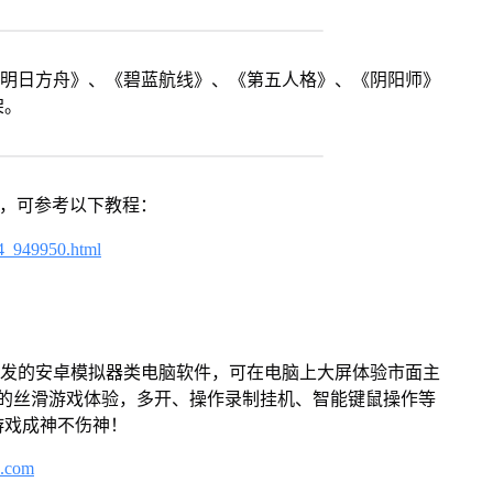
《明日方舟》、《碧蓝航线》、《第五人格》、《阴阳师》
架。
戏，可参考以下教程：
4_949950.html
开发的安卓模拟器类电脑软件，可在电脑上大屏体验市面主
来的丝滑游戏体验，多开、操作录制挂机、智能键鼠操作等
游戏成神不伤神！
3.com