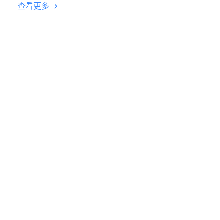
台挂机 按键设置教程
查看更多