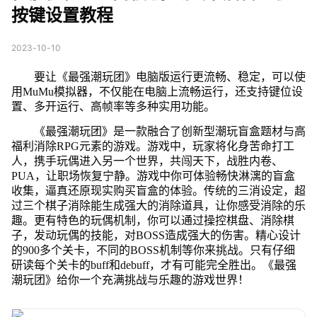
按键设置教程
2023-10-10
要让《最强潮玩团》电脑版运行更流畅、稳定，可以使
用MuMu模拟器，不仅能在电脑上流畅运行，还支持键位设
置、多开运行、高帧率等多种实用功能。
《最强潮玩团》是一款融合了创新型潮玩盲盒题材与高
福利消除RPG元素的游戏。游戏中，玩家将化身苦命打工
人，携手玩偶进入另一个世界，共闯天下，战胜内卷、
PUA，让职场恢复宁静。游戏中你可体验畅快淋漓的盲盒
收集，逼真还原现实购买盲盒的体验。传统的三消设定，超
过三个棋子消除能生成强大的消除道具，让你感受消除的乐
趣。更有特色的玩偶机制，你可以通过操控棋盘、消除棋
子，发动玩偶的技能，对BOSS造成强大的伤害。精心设计
的900多个关卡，不同的BOSS机制等你来挑战。只有仔细
研读每个关卡的buff和debuff，才有可能完全胜出。《最强
潮玩团》给你一个充满挑战与乐趣的游戏世界！