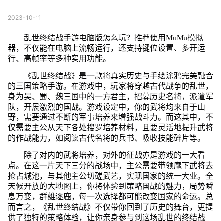
2023-10-11
乱世终结战手游电脑版怎么玩？推荐使用MuMu模拟
器，不仅能在电脑上流畅运行，还支持键位设置、多开运
行、高帧率等多种实用功能。
《乱世终结战》是一款将真实历史与手绘涂鸦完美融合
的三国策略手游。在游戏中，玩家将穿越古代战争的乱世，
身为吴、蜀、魏三国中的一方君主，招募历史名将，派遣军
队，开展激烈的国战。游戏设定中，你的武将均来自于山
野，需要通过不断的军事培养来增强战斗力。而这其中，不
仅需要主公从天下各处搜罗培养材料，且要灵活地提升武将
的作战能力，如阅读古代名将的兵书、吸收技能碎片等。
除了对内的武将培养，对外的征战亦是游戏的一大看
点。在这一片天下三分的战场中，主公需要带领麾下武将去
抢占城池，与其他主公切磋武艺，实现国家的统一大业。全
天候开放的大地图上，你将体验到策略国战的魅力，局势瞬
息万变，群雄逐鹿，每一次选择都可能改变国家的命运。总
而言之，《乱世终结战》不仅带你回到了历史的舞台，更提
供了独特的策略体验，让你亲身参与到这场乱世的终结战