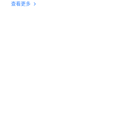
台挂机 按键设置教程
查看更多