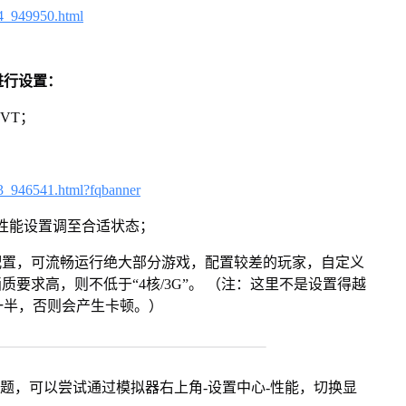
4_949950.html
进行设置：
VT；
3_946541.html?fqbanner
将性能设置调至合适状态；
配置，可流畅运行绝大部分游戏，配置较差的玩家，自定义
画质要求高，则不低于“4核/3G”。 （注：这里不是设置得越
一半，否则会产生卡顿。）
问题，可以尝试通过模拟器右上角-设置中心-性能，切换显