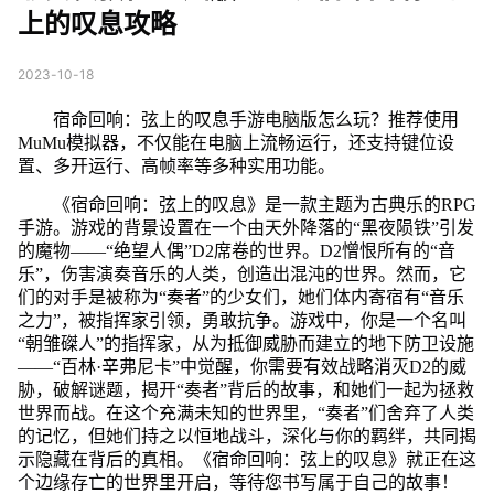
上的叹息攻略
2023-10-18
宿命回响：弦上的叹息手游电脑版怎么玩？推荐使用
MuMu模拟器，不仅能在电脑上流畅运行，还支持键位设
置、多开运行、高帧率等多种实用功能。
《宿命回响：弦上的叹息》是一款主题为古典乐的RPG
手游。游戏的背景设置在一个由天外降落的“黑夜陨铁”引发
的魔物——“绝望人偶”D2席卷的世界。D2憎恨所有的“音
乐”，伤害演奏音乐的人类，创造出混沌的世界。然而，它
们的对手是被称为“奏者”的少女们，她们体内寄宿有“音乐
之力”，被指挥家引领，勇敢抗争。游戏中，你是一个名叫
“朝雏磔人”的指挥家，从为抵御威胁而建立的地下防卫设施
——“百林·辛弗尼卡”中觉醒，你需要有效战略消灭D2的威
胁，破解谜题，揭开“奏者”背后的故事，和她们一起为拯救
世界而战。在这个充满未知的世界里，“奏者”们舍弃了人类
的记忆，但她们持之以恒地战斗，深化与你的羁绊，共同揭
示隐藏在背后的真相。《宿命回响：弦上的叹息》就正在这
个边缘存亡的世界里开启，等待您书写属于自己的故事！