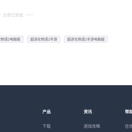
文章已到底
化物语2电脑版
超进化物语2手游
超进化物语2手游电脑版
产品
资讯
帮
下载
游戏攻略
在