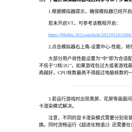
1.根据模拟器提示，确保模拟器已经开启
若未开启VT，可参考该教程开启：
https://MuMu.163.com/help/20210510/3504
2.点击模拟器右上角-设置中心-性能，
大部分用户将性能设置为“中”即为合适
不低于“2核/2G”，如果游戏包过大或者游戏
高越好，CPU核数最高不得超过电脑核数的
3.若运行游戏时出现黑屏、花屏等画面
卡渲染模式解决。
注意，不同的显卡渲染模式需要分别安装Vul
换。同时流畅运行《超进化物语2》还需要在设