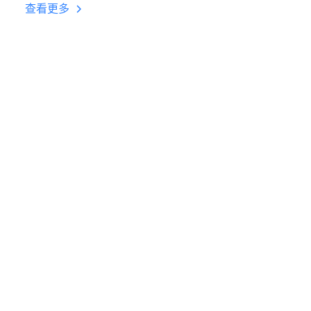
台挂机 按键设置教程
查看更多