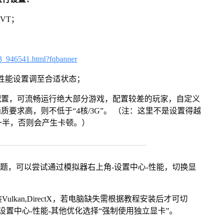
VT；
3_946541.html?fqbanner
将性能设置调至合适状态；
配置，可流畅运行绝大部分游戏，配置较差的玩家，自定义
画质要求高，则不低于“4核/3G”。 （注：这里不是设置得越
一半，否则会产生卡顿。）
问题，可以尝试通过模拟器右上角-设置中心-性能，切换显
kan,DirectX，若电脑缺失需根据教程安装后才可切
置中心-性能-其他优化选择“强制使用独立显卡”。