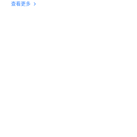
台挂机 按键设置教程
查看更多