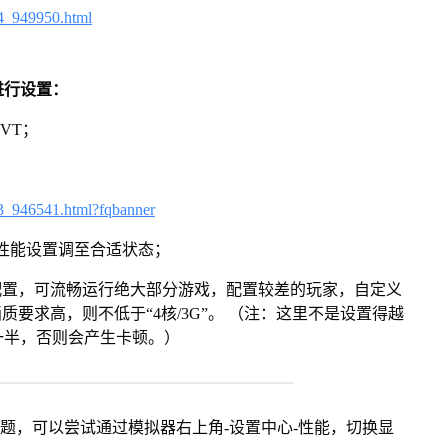
4_949950.html
进行设置：
VT；
3_946541.html?fqbanner
将性能设置调至合适状态；
配置，可流畅运行绝大部分游戏，配置较差的玩家，自定义
画质要求高，则不低于“4核/3G”。 （注：这里不是设置得越
一半，否则会产生卡顿。）
问题，可以尝试通过模拟器右上角-设置中心-性能，切换显