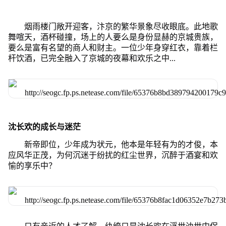
烟雨楼门敞开迎客，汴京的繁华景象尽收眼底。此地歌
舞喧天，酒杯碰撞，场上的人要么是身份显赫的京城贵族，
要么是富有名望的商人和财主。一位少年身穿红衣，靠着栏
杆饮酒，已完全融入了京城的夜幕和欢乐之中...
沈长欢的成长与迷茫
新帝即位，少年成为状元，他本是年轻有为的才俊，本
应风华正茂，为何沉迷于纷扰的红尘世界，沉醉于酒宴和欢
愉的享乐中？