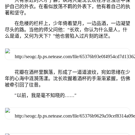
只有亲近的人才了解，纨绔只是沈长欢在浮世浊世中保
护自己的外衣。在看似放荡不羁的外表下，他有着自己的执
著和坚守。
在危楼的栏杆上，少年倚着望月，一边品酒，一边凝望
尽头的路。当他的师父问他：“长欢，你认为什么是人，什
么是道，又何为天下？”他也曾陷入过片刻的迷茫。
花瓣在酒杯里飘落，形成了一道道波纹，宛如思绪在少
年的心海中涟漪荡漾。沈长欢握着酒杯的手渐渐紧握，仿佛
被牵引回了往昔。
"以前，我是毫不知晓的……"