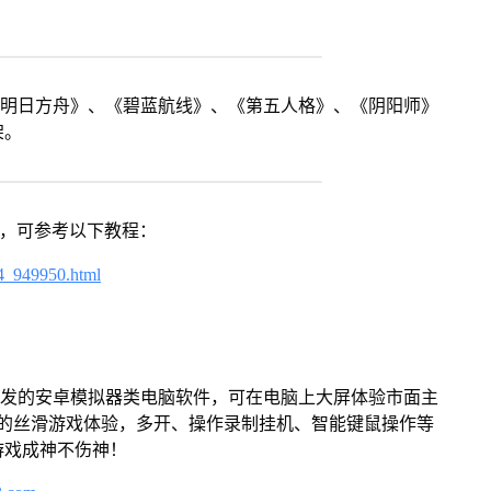
《明日方舟》、《碧蓝航线》、《第五人格》、《阴阳师》
架。
戏，可参考以下教程：
4_949950.html
开发的安卓模拟器类电脑软件，可在电脑上大屏体验市面主
来的丝滑游戏体验，多开、操作录制挂机、智能键鼠操作等
游戏成神不伤神！