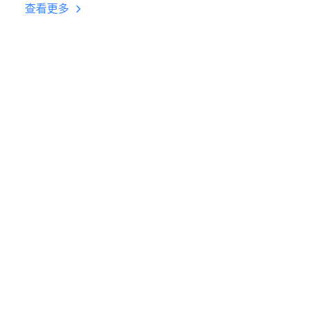
台挂机 按键设置教程
查看更多