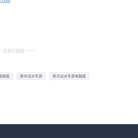
3.com
文章已到底
电脑版
新月派对手游
新月派对手游电脑版