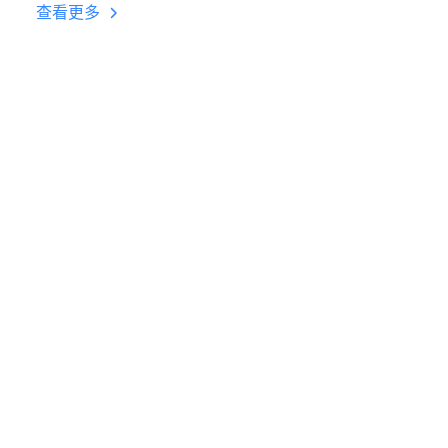
台挂机 按键设置教程
查看更多