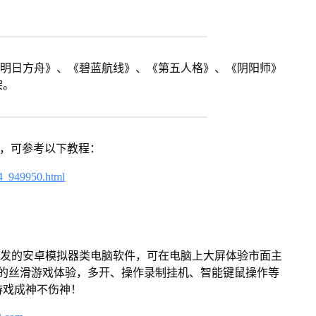
《明日方舟》、《碧蓝航线》、《第五人格》、《阴阳师》
架。
戏，可参考以下教程：
4_949950.html
开发的安卓模拟器类电脑软件，可在电脑上大屏体验市面主
来的丝滑游戏体验，多开、操作录制挂机、智能键鼠操作等
游戏成神不伤神！