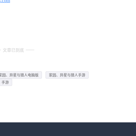
3.com
文章已到底
家园、异星与猎人电脑版
家园、异星与猎人手游
》手游