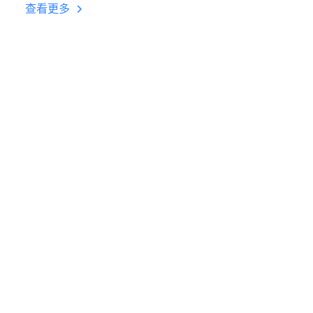
台挂机 按键设置教程
查看更多