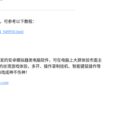
戏，可参考以下教程：
4_949950.html
开发的安卓模拟器类电脑软件，可在电脑上大屏体验市面主
来的丝滑游戏体验，多开、操作录制挂机、智能键鼠操作等
游戏成神不伤神！
3.com