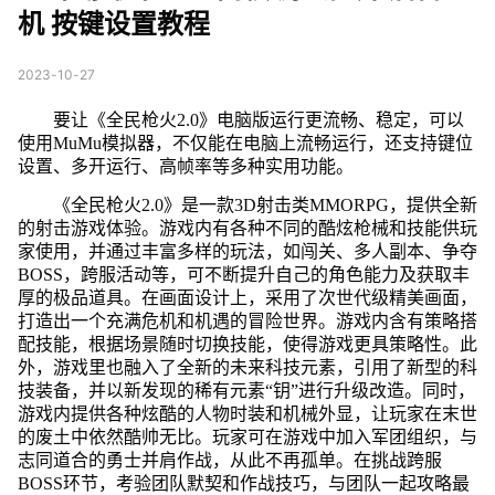
机 按键设置教程
2023-10-27
要让《全民枪火2.0》电脑版运行更流畅、稳定，可以
使用MuMu模拟器，不仅能在电脑上流畅运行，还支持键位
设置、多开运行、高帧率等多种实用功能。
《全民枪火2.0》是一款3D射击类MMORPG，提供全新
的射击游戏体验。游戏内有各种不同的酷炫枪械和技能供玩
家使用，并通过丰富多样的玩法，如闯关、多人副本、争夺
BOSS，跨服活动等，可不断提升自己的角色能力及获取丰
厚的极品道具。在画面设计上，采用了次世代级精美画面，
打造出一个充满危机和机遇的冒险世界。游戏内含有策略搭
配技能，根据场景随时切换技能，使得游戏更具策略性。此
外，游戏里也融入了全新的未来科技元素，引用了新型的科
技装备，并以新发现的稀有元素“钥”进行升级改造。同时，
游戏内提供各种炫酷的人物时装和机械外显，让玩家在末世
的废土中依然酷帅无比。玩家可在游戏中加入军团组织，与
志同道合的勇士并肩作战，从此不再孤单。在挑战跨服
BOSS环节，考验团队默契和作战技巧，与团队一起攻略最