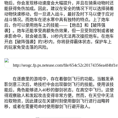
物后，你会发现移动速度会大幅提升，并且在骑乘动物时还
能获得免伤加成。因此，建议在安全的情况下可以选择骑着
动物快速移动，但一旦进入战斗，最好及时下马以便于应对
战斗情况。而炮车在逆水寒中具有独特的特点。上了炮车
后，你可以使用炮车上的技能——【炮击】和【破阵强
袭】。炮车还能享受高额免伤效果，但一旦受到控制或者被
承影命中，就会被击落，10秒内无法再次操控炮车。在炮车
开启【破阵强袭】的5秒内，你将获得霸体状态，保护车上
的玩家免受击落的风险。
在逐鹿里的游戏中，存在着御剑飞行的功能。当触发承
影剑意三次后，绝技栏中会出现御剑飞行的技能。使用该技
能后，角色能够进入40秒的御剑状态，在高空中飞行。这使
得观察敌人和发起攻击变得非常方便。然而，在天空中无法
捡取物资，因此建议在关键时刻使用御剑飞行进行战略转
移，或者在需要苟命时使用御剑飞行避开敌人。