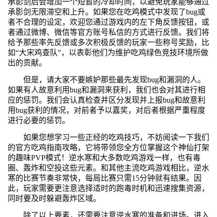
承影剑后会增加一个短暂的冷却时间，以避免玩家能够通过
承影剑无限滞空和上升。如果您在吃鸡模式中发现了bug或
者不合理的设定，欢迎您通过游戏内的左下角反馈按钮，或
者通过微博、微信等官方账号私信的方式进行反馈。我们将
给予那些率先反馈或多次积极反馈的玩家一些称号奖励，比
如“大宋鸡查队”，以表彰他们为维护吃鸡绿色竞技环境所做
出的贡献。
但是，请大家不要嫉妒那些最先发现bug和漏洞的人。
如果有人故意利用bug和漏洞来获利，我们也会对其进行相
应的惩罚。我们会认真检查并区分发现并上报bug和故意利
用bug获利的情况，对前者予以嘉奖，对后者根据严重程度
进行必要的惩罚。
如果您想学习一些正经的吃鸡技巧，不妨阅读一下我们
的官方吃鸡指南攻略，它将带领您全方位掌握这个神仙打架
的趣味PVP模式！逆水寒和大多数吃鸡游戏一样，也有毒
圈、轰炸和空投这些元素。和其他主流吃鸡游戏相比，逆水
寒的比赛节奏非常快，每局比赛只需15分钟就有结果。因
此，玩家需要更注意选择适时的跑毒时机和迅速搜集资源，
同时要及时躲避轰炸区域。
除了以上要素，还需要注意逆水寒的准备和进场。进入