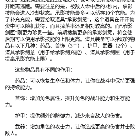
开距离逃跑。需要注意的是，被敌人命中后的3秒内，承影
技能会进入冷却状态。承影技能最多可以储存10个充能。为
了补充充能，需要拾取道具“承影剑意”，这个道具在开开物
资中可以随机获得，而且掉落率还是相对较高的。而“承影
剑匣”则更为珍贵一些。前期搜集更多的承影剑意，将会使
后期可以使用承影技能的上限更高。道具装备可以拾取的物
品有以下几种：药品、首饰（3个）、护甲、武器（2个）、
道具承影剑意（用于给承影剑充能）、道具承影剑匣（用于
提高承影充能上限）。
这些物品具有不同的作用：
药品：可以恢复生命值和体力，让你在战斗中保持更强
的持续能力。
首饰：增加角色属性，提升角色的战斗能力和生存能
力。
护甲：提供额外的防御力，减少来自敌人的伤害。
武器：增加角色的攻击力，让你造成更高的伤害并击败
敌人。