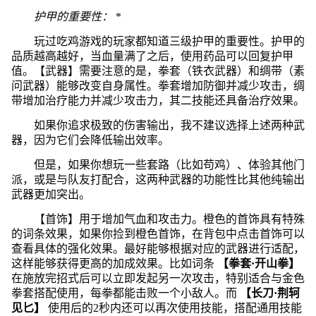
护甲的重要性：
*
玩过吃鸡游戏的玩家都知道三级护甲的重要性。护甲的
品质越高越好，当血量满了之后，使用药品可以回复护甲
值。【武器】需要注意的是，拳套（铁衣武器）和绸带（素
问武器）能够改变自身属性。拳套增加防御并减少攻击，绸
带增加治疗能力并减少攻击力，其二技能还具备治疗效果。
如果你追求极致的伤害输出，我不建议选择上述两种武
器，因为它们会降低输出效率。
但是，如果你想玩一些套路（比如苟鸡）、体验其他门
派，或是与队友打配合，这两种武器的功能性比其他纯输出
武器更加突出。
【首饰】用于增加气血和攻击力。橙色的首饰具有特殊
的词条效果，如果你捡到橙色首饰，在背包中点击首饰可以
查看具体的强化效果。最好能够根据对应的武器进行适配，
这样能够获得更高的加成效果。比如词条
【拳套·开山拳】
在施放完招式后可以立即发起另一次攻击，特别适合与金色
拳套搭配使用，每拳都能击败一个小敌人。而
【长刀·荆轲
见匕】
使用后的2秒内还可以再次使用技能，搭配通用技能