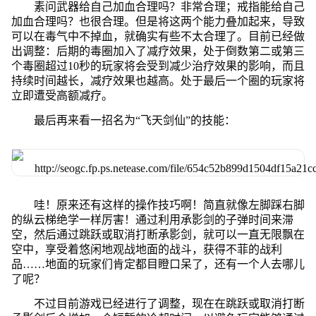
素问武器给自己加血合理吗？非常合理；戒指能给自己
加血合理吗？也很合理。但是将这两个能力叠加起来，导致
可以在毒气中不掉血，就确实有些不太合理了。目前已经做
出调整：后期的毒圈加入了减疗效果，处于倒数第二或第三
个毒圈超过10秒的玩家将会受到减少治疗效果的影响，而且
持续时间越长，减疗效果也越高。处于最后一个圈的玩家将
立即遭受高额减疗。
最后再来看一招名为“飞天剑仙”的技能：
哇！原来还有这样的操作技巧啊！简直就像左脚踩右脚
的纵云梯绝学一样厉害！通过利用承影剑的子弹时间来滞
空，然后通过跳跃或取消打断承影剑，就可以一直无限飘在
空中，享受着悠闲地观战地面的战斗，获得不菲的战利
品……地面的玩家们肯定都目瞪口呆了，还有一个人去哪儿
了呢？
不过目前游戏已经进行了调整，现在在跳跃或取消打断