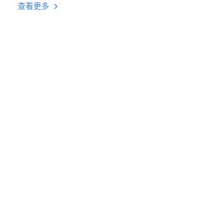
台挂机 按键设置教程
查看更多