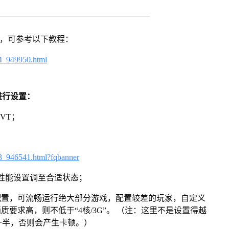
戏，可参考以下教程：
4_949950.html
进行设置：
VT；
3_946541.html?fqbanner
将性能设置调至合适状态；
配置，可流畅运行绝大部分游戏，配置较差的玩家，自定义
画质要求高，则不低于“4核/3G”。 （注：这里不是设置得越
一半，否则会产生卡顿。）