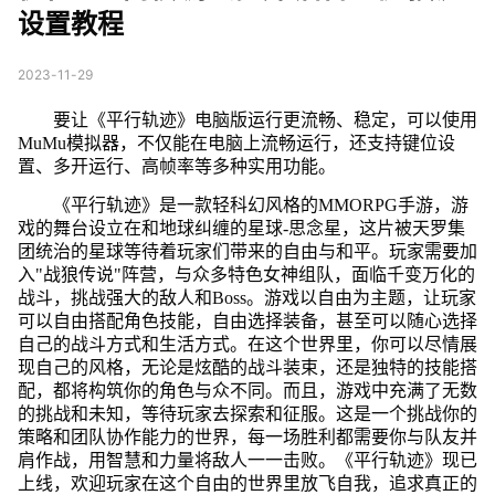
设置教程
2023-11-29
要让《平行轨迹》电脑版运行更流畅、稳定，可以使用
MuMu模拟器，不仅能在电脑上流畅运行，还支持键位设
置、多开运行、高帧率等多种实用功能。
《平行轨迹》是一款轻科幻风格的MMORPG手游，游
戏的舞台设立在和地球纠缠的星球-思念星，这片被天罗集
团统治的星球等待着玩家们带来的自由与和平。玩家需要加
入"战狼传说"阵营，与众多特色女神组队，面临千变万化的
战斗，挑战强大的敌人和Boss。游戏以自由为主题，让玩家
可以自由搭配角色技能，自由选择装备，甚至可以随心选择
自己的战斗方式和生活方式。在这个世界里，你可以尽情展
现自己的风格，无论是炫酷的战斗装束，还是独特的技能搭
配，都将构筑你的角色与众不同。而且，游戏中充满了无数
的挑战和未知，等待玩家去探索和征服。这是一个挑战你的
策略和团队协作能力的世界，每一场胜利都需要你与队友并
肩作战，用智慧和力量将敌人一一击败。《平行轨迹》现已
上线，欢迎玩家在这个自由的世界里放飞自我，追求真正的