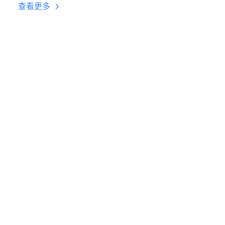
台挂机 按键设置教程
查看更多