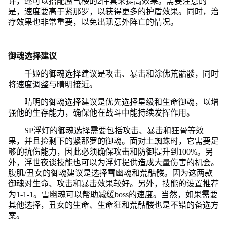
许，还可以搭配蜃气楼的2件套来提高效果。需要注意的
是，速度要高于紧那罗，以获得更多的护盾效果。同时，治
疗效果也非常重要，以免出现意外阵亡的情况。
御魂选择建议
千姬的御魂选择建议是攻击、暴击和涂佛荒骷髅，同时
将速度调整与晴明接近。
晴明的御魂选择建议是优先选择星级和生命御魂，以增
强他的生存能力，确保他在战斗中能持续发挥作用。
SP浮灯的御魂选择需要包括攻击、暴击和狂骨等效
果，并且捡剩下的紧那罗的御魂。面对土蜘蛛时，它需要足
够的抗伤能力，因此必须确保攻击和防御提升到100%。另
外，浮世夜谈技能也可以为浮灯提供造成大量伤害的机会。
腹肌/丑女的御魂建议是选择雪幽魂和荒骷髅。因为这两款
御魂对生命、攻击和暴击效果较好。另外，技能的设置推荐
为1-1-1。雪幽魂可以帮助减缓boss的速度。当然，如果需要
其他选择，丑女的生命、生命狂和荒骷髅也是不错的备选方
案。