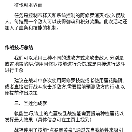
征伐副本界面
任务是控制帝释天和系统控制的阿修罗消灭3波入侵敌
人。每摧毁一个敌人可以获得御魂和积分奖励。此次活动还
加入了血条和技能的机制。
作战技巧总结
我们可以采用三种不同的进攻方式来攻击敌人,分别是
放置地雷陷阱,使用阿修罗技能进行杀伤,或是直接进行战斗
进行击杀
建议在战斗中多次使用阿修罗技能或者使用莲花陷阱,
或者直接进行战斗来击杀敌方,需要提前预测敌方的行动,以
便提前作出决策
三、圣莲池成就
孰能生巧,谋士的点蔓枝乱战技能需要提前种植莲花以
发挥最大效果（具体信息可在主页上找到）
战神使用了技能“点暴虐黄泉”,通过先自我牺牲来吸引