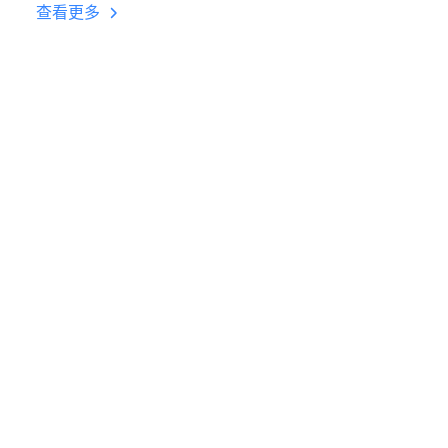
台挂机 按键设置教程
查看更多