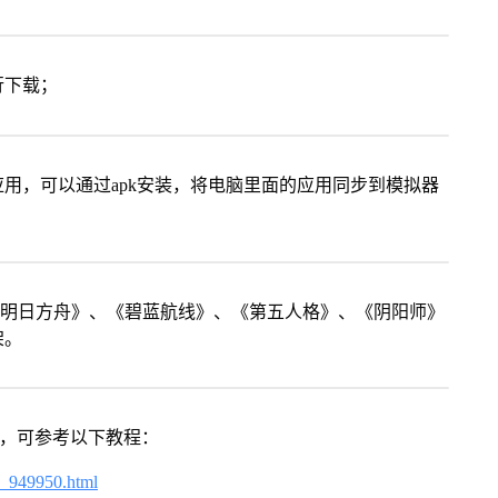
行下载；
用，可以通过apk安装，将电脑里面的应用同步到模拟器
《明日方舟》、《碧蓝航线》、《第五人格》、《阴阳师》
架。
戏，可参考以下教程：
4_949950.html