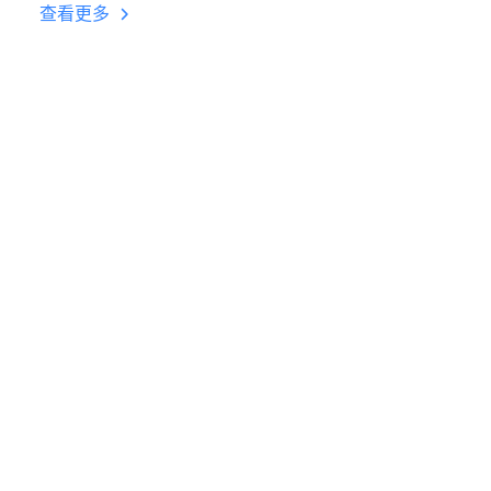
台挂机 按键设置教程
查看更多