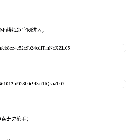
MuMu模拟器官网进入；
搜索奇迹枪手；