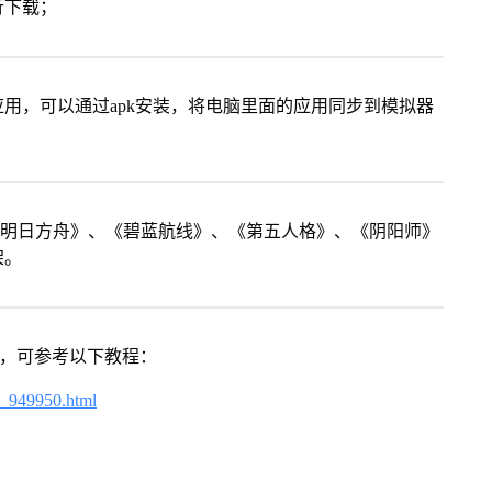
行下载；
用，可以通过apk安装，将电脑里面的应用同步到模拟器
《明日方舟》、《碧蓝航线》、《第五人格》、《阴阳师》
架。
戏，可参考以下教程：
4_949950.html