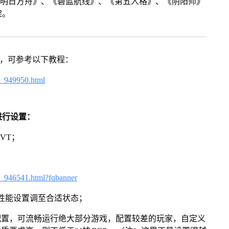
《明日方舟》、《碧蓝航线》、《第五人格》、《阴阳师》
架。
戏，可参考以下教程：
4_949950.html
进行设置：
VT；
3_946541.html?fqbanner
将性能设置调至合适状态；
配置，可流畅运行绝大部分游戏，配置较差的玩家，自定义