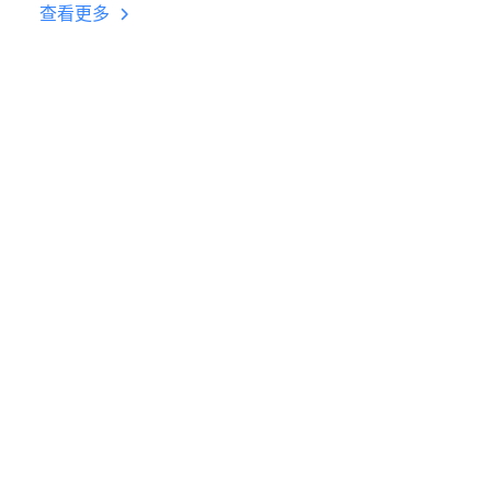
台挂机 按键设置教程
查看更多