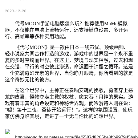
2023-12-20
代号MOON手游电脑版怎么玩？推荐使用MuMu模拟
器，不仅能在电脑上流畅运行，还支持键位设置、多开运
行、高帧率等多种实用功能。
《代号MOON》是一款由日本一线声优、顶级画师、
轻小说家共同合作打造的游戏，游戏中的世界是一个永不重
复的多时空绮丽世界。在这里，梦境与现实相融，过去和现
在交错，平行的时空彼此渗透，命运囿于钟摆之循环。这是
一个充满奇幻元素的世界，当你睁开眼睛，你所看到的就是
这个奇妙无比的彼方。
在这个世界中，主神正在奏响安魂的挽歌，勇者穿上恶
龙的皮囊，怪物夺走主教的权杖，魔女吞下月神的果实。游
戏有着丰富的角色设定和神秘世界观，而吟游诗人则在说：
“嘘！第十二夜，圣徒开始远行！”。这样的氛围设置，使玩
家仿佛身临其境，走进了一个无与伦比的幻想世界。