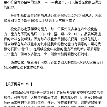
果不符合你心目中的预期.....emmm也没事，可以接着极化刷出满意
的能力。
极化对基础属性的影响波动范围是80%到120%之间波动，因此
如果刷到每个都是100%以上则说明运气很不错了！
极化后必定获得极化能力，每一位怪兽最多存在六个极化能
力，能力有不同的品质（白、绿、蓝、紫、橙、红），品质越高提
供的增益也就越强。因为每次极化会重新随机获得一套极化能力，
所以如果在某次极化中对其中随机出的极化能力有满意的，可花费
极化石把它“锁住”，在后续极化中被锁的能力不会刷新。最多可锁
三个能力，但每次多锁定一个，则会增加两颗极化石消耗。
通过极化，探索者们可以培养出更强大的怪兽~欢迎大家来我们
MuMu模拟器下载体验游戏。
【关于网易MuMu】
网易MuMu模拟器是一款针对手游玩家开发的安卓模拟器类电脑
软件，可在电脑上大屏体验市面主流手机游戏及应用，享受240帧高
帧画面带来的丝滑游戏体验，多开、操作录制挂机、智能键鼠操作