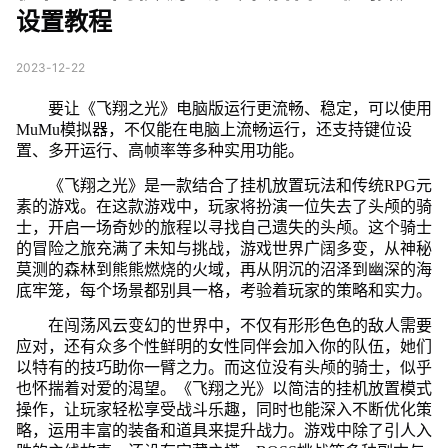
设置教程
2023-12-22
要让《飞翔之光》电脑版运行更流畅、稳定，可以使用
MuMu模拟器，不仅能在电脑上流畅运行，还支持键位设
置、多开运行、高帧率等多种实用功能。
《飞翔之光》是一款结合了挂机放置玩法和传统RPG元
素的游戏。在这款游戏中，玩家将扮演一位失去了头颅的骑
士，开启一场奇妙的旅程以寻找自己遗失的头颅。这个骑士
的冒险之旅充满了未知与挑战，游戏世界广阔多变，从神秘
莫测的森林到熊熊燃烧的火域，再从阴沉的沼泽到幽深的海
底牢笼，每个场景都别具一格，考验着玩家的策略和实力。
在闯荡风云变幻的世界中，不仅有形形色色的敌人需要
应对，还有众多个性鲜明的女性同伴会加入你的队伍，她们
以特有的技巧助你一臂之力。而这位没有头颅的骑士，似乎
也怀揣着对爱的渴望。《飞翔之光》以简洁的挂机放置模式
操作，让玩家轻松享受战斗乐趣，同时也能深入不断优化策
略，运用丰富的装备和道具来提升战力。游戏中除了引人入