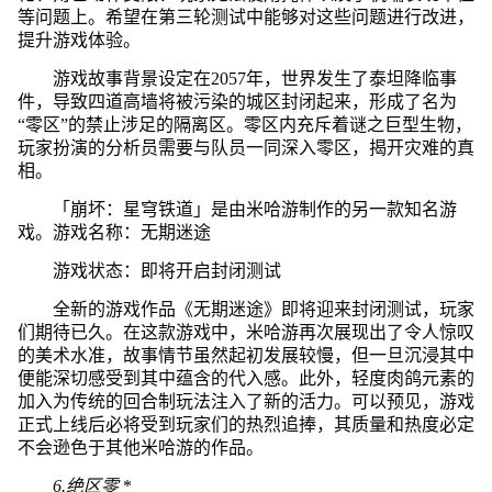
等问题上。希望在第三轮测试中能够对这些问题进行改进，
提升游戏体验。
游戏故事背景设定在2057年，世界发生了泰坦降临事
件，导致四道高墙将被污染的城区封闭起来，形成了名为
“零区”的禁止涉足的隔离区。零区内充斥着谜之巨型生物，
玩家扮演的分析员需要与队员一同深入零区，揭开灾难的真
相。
「崩坏：星穹铁道」是由米哈游制作的另一款知名游
戏。游戏名称：无期迷途
游戏状态：即将开启封闭测试
全新的游戏作品《无期迷途》即将迎来封闭测试，玩家
们期待已久。在这款游戏中，米哈游再次展现出了令人惊叹
的美术水准，故事情节虽然起初发展较慢，但一旦沉浸其中
便能深切感受到其中蕴含的代入感。此外，轻度肉鸽元素的
加入为传统的回合制玩法注入了新的活力。可以预见，游戏
正式上线后必将受到玩家们的热烈追捧，其质量和热度必定
不会逊色于其他米哈游的作品。
6.绝区零
*