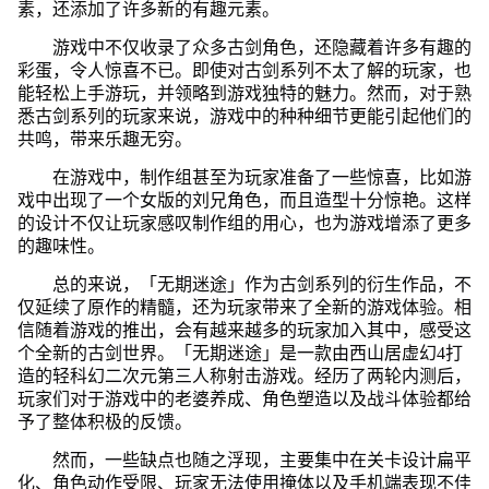
素，还添加了许多新的有趣元素。
游戏中不仅收录了众多古剑角色，还隐藏着许多有趣的
彩蛋，令人惊喜不已。即使对古剑系列不太了解的玩家，也
能轻松上手游玩，并领略到游戏独特的魅力。然而，对于熟
悉古剑系列的玩家来说，游戏中的种种细节更能引起他们的
共鸣，带来乐趣无穷。
在游戏中，制作组甚至为玩家准备了一些惊喜，比如游
戏中出现了一个女版的刘兄角色，而且造型十分惊艳。这样
的设计不仅让玩家感叹制作组的用心，也为游戏增添了更多
的趣味性。
总的来说，「无期迷途」作为古剑系列的衍生作品，不
仅延续了原作的精髓，还为玩家带来了全新的游戏体验。相
信随着游戏的推出，会有越来越多的玩家加入其中，感受这
个全新的古剑世界。「无期迷途」是一款由西山居虚幻4打
造的轻科幻二次元第三人称射击游戏。经历了两轮内测后，
玩家们对于游戏中的老婆养成、角色塑造以及战斗体验都给
予了整体积极的反馈。
然而，一些缺点也随之浮现，主要集中在关卡设计扁平
化、角色动作受限、玩家无法使用掩体以及手机端表现不佳