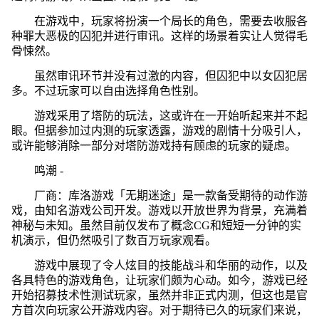
在游戏中，玩家将扮演一个局长的角色，需要去收服各
种罪大恶极的囚犯并进行审讯。这样的场景着实让人觉得毛
骨悚然。
虽然审讯环节并没有过激的内容，但囚犯中以女囚犯居
多。不过玩家可以自由选择角色性别。
游戏采用了塔防的玩法，这或许在一开始听起来并不起
眼。但据参加过内测的玩家透露，游戏的剧情十分吸引人，
或许能够消除一部分对塔防游戏持有顾虑的玩家的疑虑。
鸣潮 -
厂商：库洛游戏「无期迷途」是一款备受期待的动作游
戏，由知名游戏公司开发。游戏以开放世界为背景，充满着
神秘与未知。虽然目前仅发布了概念CG和短短一分钟的实
机演示，但仍然吸引了数百万玩家观看。
游戏中展现了令人炫目的技能战斗和华丽的动作，以及
各具特色的游戏角色，让玩家们颇为心动。如今，游戏已经
开始招募技术性测试玩家，虽然并非正式内测，但这也是官
方首次向玩家公开游戏内容。对于期待已久的玩家们来说，