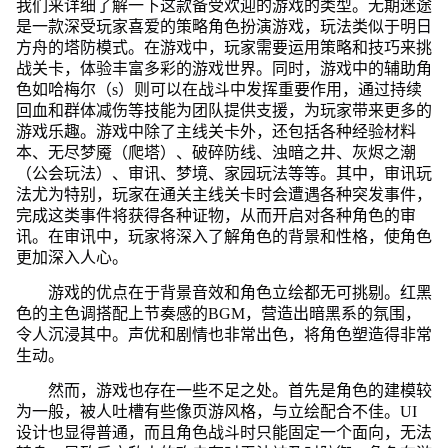
我们来详细了解一下这款备受欢迎的游戏的类型。无期迷途
是一款深受玩家喜爱的策略角色扮演游戏，玩法类似于明日
方舟的塔防模式。在游戏中，玩家需要运用策略和技巧来挑
战关卡，体验丰富多彩的游戏世界。同时，游戏中的辅助角
色如哈梅尔（s）则可以在战斗中发挥重要作用，通过持续
回血和群体减伤等技能为团队提供支援，为玩家带来更多的
游戏乐趣。游戏中除了主线关卡外，还包括各种经验材料
本、无尽梦魇（爬塔）、破碎防线、浊暗之井、灰烬之潮
（公会玩法）、审讯、梦境、家园玩法等等。其中，审讯玩
法尤为特别，玩家在通关主线关卡时会遭遇各种突发事件，
完成这类事件将获得各种证物，从而开启对各种角色的审
讯。在审讯中，玩家将深入了解角色的背景和性格，使角色
更加深入人心。
游戏的优点在于背景音效和角色立绘都无可挑剔。红黑
色的主色调搭配上节奏感的BGM，营造出暗黑系的氛围，
令人沉浸其中。声优和剧情也非常出色，将角色塑造得非常
生动。
然而，游戏也存在一些不足之处。首先是角色的建模较
为一般，被人吐槽有些像页游风格，与立绘配合不佳。UI
设计也显得普通，而且角色战斗时只能固定一个面向，无法