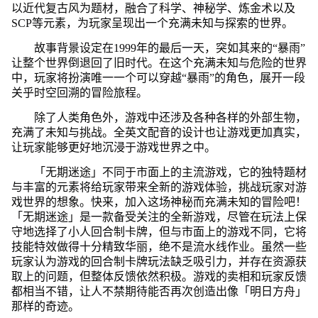
以近代复古风为题材，融合了科学、神秘学、炼金术以及
SCP等元素，为玩家呈现出一个充满未知与探索的世界。
故事背景设定在1999年的最后一天，突如其来的“暴雨”
让整个世界倒退回了旧时代。在这个充满未知与危险的世界
中，玩家将扮演唯一一个可以穿越“暴雨”的角色，展开一段
关乎时空回溯的冒险旅程。
除了人类角色外，游戏中还涉及各种各样的外部生物，
充满了未知与挑战。全英文配音的设计也让游戏更加真实，
让玩家能够更好地沉浸于游戏世界之中。
「无期迷途」不同于市面上的主流游戏，它的独特题材
与丰富的元素将给玩家带来全新的游戏体验，挑战玩家对游
戏世界的想象。快来，加入这场神秘而充满未知的冒险吧！
「无期迷途」是一款备受关注的全新游戏，尽管在玩法上保
守地选择了小人回合制卡牌，但与市面上的游戏不同，它将
技能特效做得十分精致华丽，绝不是流水线作业。虽然一些
玩家认为游戏的回合制卡牌玩法缺乏吸引力，并存在资源获
取上的问题，但整体反馈依然积极。游戏的卖相和玩家反馈
都相当不错，让人不禁期待能否再次创造出像「明日方舟」
那样的奇迹。