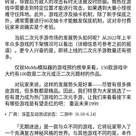
转身，导致后方敌人的攻击有时无法被及时防御。角色在游
戏中需要走到特定位置才能进行攻击，如果遇到大量小怪很
难守住阵地。此外，游戏还涉及抽卡机制，除了新手保底之
外，通常需要进行90次抽卡才能触发保底机制，这对非付费
玩家来说确实是个考验。
当前二次元手游市场的发展势头如何呢？从2022年上半
年众多游戏的下架情况可以看出（详细信息可参考之前的报
道）。更令人兴奋的是，即将上线的二次元手游数量还有很
多。
仅就MuMu模拟器的游戏预约榜单来看，150款游戏中
大约有100款是二次元或泛二次元题材的作品。
对玩家来说，这样的发展势头是好事——尽管有很多换
皮游戏，但多数都是精品。因此，我们特意为大家挑选了一
些有潜力成为热门游戏的二次元手游，让我们来看看接下来
有哪些游戏是有望走红的吧： 重返未来1999
厂商：深蓝互动测试状态：二测中（6.10~6.24）
「无期迷途」是一款与众不同的游戏，它将玩家带入了
一个充满复古神秘风格的世界。与其他游戏不同的是，本作