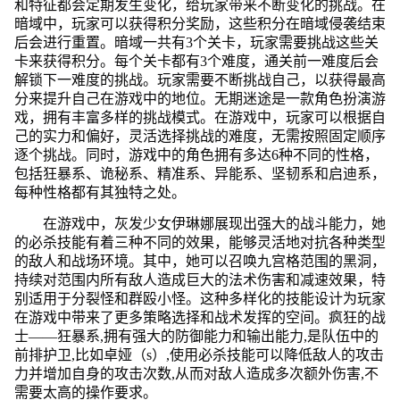
和特征都会定期发生变化，给玩家带来不断变化的挑战。在
暗域中，玩家可以获得积分奖励，这些积分在暗域侵袭结束
后会进行重置。暗域一共有3个关卡，玩家需要挑战这些关
卡来获得积分。每个关卡都有3个难度，通关前一难度后会
解锁下一难度的挑战。玩家需要不断挑战自己，以获得最高
分来提升自己在游戏中的地位。无期迷途是一款角色扮演游
戏，拥有丰富多样的挑战模式。在游戏中，玩家可以根据自
己的实力和偏好，灵活选择挑战的难度，无需按照固定顺序
逐个挑战。同时，游戏中的角色拥有多达6种不同的性格，
包括狂暴系、诡秘系、精准系、异能系、坚韧系和启迪系，
每种性格都有其独特之处。
在游戏中，灰发少女伊琳娜展现出强大的战斗能力，她
的必杀技能有着三种不同的效果，能够灵活地对抗各种类型
的敌人和战场环境。其中，她可以召唤九宫格范围的黑洞，
持续对范围内所有敌人造成巨大的法术伤害和减速效果，特
别适用于分裂怪和群殴小怪。这种多样化的技能设计为玩家
在游戏中带来了更多策略选择和战术发挥的空间。疯狂的战
士——狂暴系,拥有强大的防御能力和输出能力,是队伍中的
前排护卫,比如卓娅（s）,使用必杀技能可以降低敌人的攻击
力并增加自身的攻击次数,从而对敌人造成多次额外伤害,不
需要太高的操作要求。