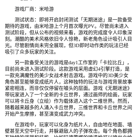
游戏厂商：米哈游
测试状态：即将开启封闭测试「无期迷途」是一款备受
期待的游戏，由米哈游上个月首次曝光PV。尽管尚未进入
测试阶段，但从公布的视频来看，游戏的完成度令人印象深
刻。潮酷的美术风格依旧令人惊艳，新老角色设计吸引人目
光。尽管剧情尚未完全展现，但3D即时动作类的玩法已经
吸引了众多玩家的关注。
另一款备受关注的游戏是day1工作室的「卡拉比丘」，
目前尚未进入测试阶段。这款游戏采用虚幻4引擎打造，是
一款充满魔性的美少女战术射击游戏。游戏中的3D美少女
角色甚至能够变成纸片人，这种独特的玩法与游戏背景故事
紧密相连，而非仅仅停留在噱头的层面。游戏《无期迷途》
带玩家进入了一个全新的卡丘世界，通过画师的绘画，玩家
可以将卡丘身（立绘）作为载体进入这个二维世界。然而，
随着越来越多的人涌入卡丘世界，三维世界和卡丘世界之间
开始产生摩擦，甚至演变成武力冲突。
在游戏中，玩家可以化身为纸片人，自由地在地面、墙
壁甚至天空中行走，并躲避敌人的子弹攻击。每个角色都拥