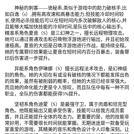
神秘的刺客——诡秘系,类似于游戏中的助力破核手,比
如白逸（s）,拥有高攻速和高暴击能力,但技能冷却时间较
长,使用必杀技能后可以在短时间内多次破解敌人的核心,并
且能够大幅加快技能的冷却时间,是队伍中的核心输出手。
精准系角色夏音（S）是三幻神之一，擅长远程物理攻击。
她可以通过普通攻击和召唤物浮游炮进行输出，并且初始攻
速极高。夏音的大招是召唤浮游炮进行作战，能持续全程。
她的专属罪印效果能让夏音在短时间内百分百暴击，装备罪
印后伤害进一步提升。
异能系角色伊琳娜（S）擅长远程法术攻击，是幻神级
别的角色。她的大招在有或没有破核的情况下都能发挥出色
的效果，虽然有被削弱的概率，但她的大招已经非常强大。
而且她的命化能力更是令人惊叹，而且队伍中每有一种不同
职业，全队的伤害都能获得5%提升。
坚韧系角色迪蒙（S）是最强守卫，属于肉盾和坦克型
角色。他既能输出又能承受伤害，技能可以给我方成员套
盾，并且还能提升全体的攻击力。更重要的是，他的技能非
常好用，不需要很长时间就能掌握。无期迷途是一款备受玩
家喜爱的游戏，其精美的音乐和角色设计令人印象深刻。让