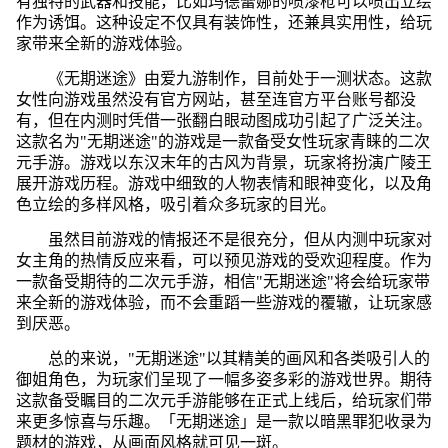
有独特的武器和技能，比如玛德蕾娜的喷漆枪可以喷出立绘
作为诱饵。这种设定不仅具有装饰性，还兼具实用性，给玩
家带来全新的游戏体验。
《无期迷途》由爱九游制作，目前处于一测状态。这款
女性向游戏虽然没有官方网站，甚至连官方平台账号都没
有，但在内测时凭借一张翻白眼动图成功引起了广泛关注。
这款名为"无期迷途"的游戏是一款备受女性玩家青睐的二次
元手游。游戏以东汉末年的古风为背景，玩家将扮演广陵王
展开游戏历程。游戏中细致的人物表情和眼神变化，以及角
色立绘的多样风格，吸引着众多玩家的目光。
虽然目前游戏的情报还不是很充分，但从内测中玩家对
女主角的热情反应来看，可以预见游戏的受欢迎程度。作为
一款备受期待的二次元手游，相信"无期迷途"将会给玩家带
来全新的游戏体验，而不会重蹈一些游戏的覆辙，让玩家感
到厌恶。
总的来说，"无期迷途"以其精美的画风和各类吸引人的
御姐角色，为玩家们呈现了一幅多姿多彩的游戏世界。期待
这款备受瞩目的二次元手游能够在正式上线后，给玩家们带
来更多惊喜与乐趣。「无期迷途」是一款以暗黑罪犯收录为
题材的游戏，从画面风格就可见一斑。