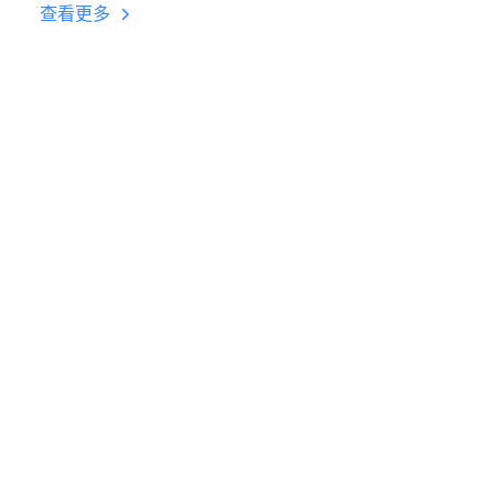
台挂机 按键设置教程
查看更多