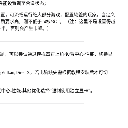
将性能设置调至合适状态；
配置，可流畅运行绝大部分游戏，配置较差的玩家，自定义
画质要求高，则不低于“4核/3G”。 （注：这里不是设置得越
一半，否则会产生卡顿。）
问题，可以尝试通过模拟器右上角-设置中心-性能，切换显
kan,DirectX，若电脑缺失需根据教程安装后才可切
中心-性能-其他优化选择“强制使用独立显卡”。