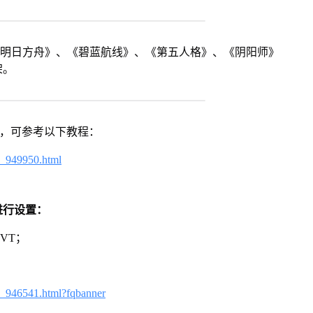
《明日方舟》、《碧蓝航线》、《第五人格》、《阴阳师》
架。
戏，可参考以下教程：
4_949950.html
进行设置：
VT；
3_946541.html?fqbanner