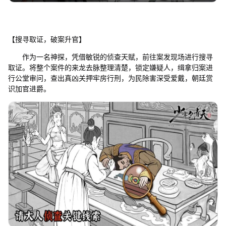
【搜寻取证，破案升官】
作为一名神探，凭借敏锐的侦查天赋，前往案发现场进行搜寻
取证。将整个案件的来龙去脉整理清楚，锁定嫌疑人，缉拿归案进
行公堂审问，查出真凶关押牢房行刑，为民除害深受爱戴，朝廷赏
识加官进爵。