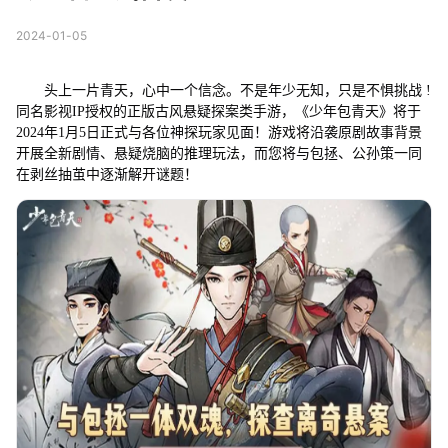
2024-01-05
头上一片青天，心中一个信念。不是年少无知，只是不惧挑战 !
同名影视IP授权的正版古风悬疑探案类手游，《少年包青天》将于
2024年1月5日正式与各位神探玩家见面！游戏将沿袭原剧故事背景
开展全新剧情、悬疑烧脑的推理玩法，而您将与包拯、公孙策一同
在剥丝抽茧中逐渐解开谜题！