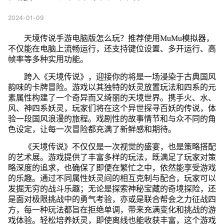
2024-01-09
天境传说手游电脑版怎么玩？推荐使用MuMu模拟器，
不仅能在电脑上流畅运行，还支持键位设置、多开运行、高
帧率等多种实用功能。
跨入《天境传说》，迎接你的将是一场浸染于古典国风
韵味的卡牌冒险。游戏以其独特的妖灵放置玩法和四系的元
素属性构建了一个奇异而又绮丽的天境世界。携手火、水、
风、神四系妖灵，玩家们将在这个异世探寻百妖的传说，体
验一段国风浪漫的旅程。戏剧性的故事情节和与众不同的角
色设定，让每一次冒险都充满了新鲜感和期待。
《天境传说》不仅仅是一次视觉的盛宴，也是策略搭配
的艺术展。游戏提供了丰富多样的玩法，既满足了玩家对策
略深度的追求，也确保了即便在繁忙之中，依然能享受游戏
的乐趣。通过不同属性妖灵间的相互克制与配合，玩家可以
发掘无穷的战斗乐趣；无论是探索神秘宝藏的奇境探险，还
是面对极限挑战中的勇气考验，亦或是联合帮会之力征战四
方，每一种玩法都旨在拒绝单调，带来充满变化和挑战的游
戏体验。轻松培养妖灵，即使离线也能收获丰富，这个游戏